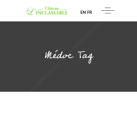
EN
FR
médoc Tag