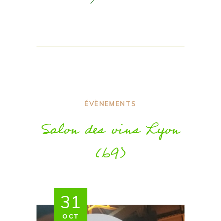
ÉVÈNEMENTS
Salon des vins Lyon
(69)
31
OCT