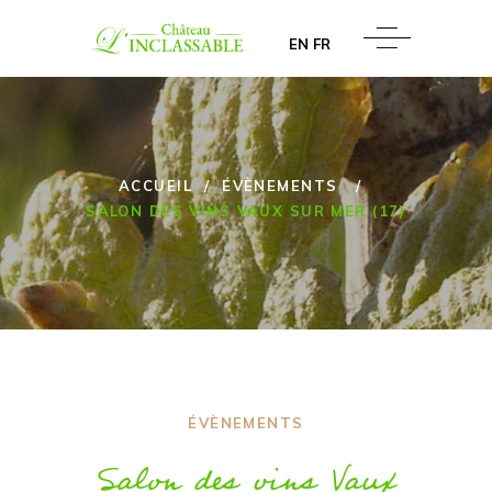
EN
FR
ACCUEIL
/
ÉVÈNEMENTS
/
SALON DES VINS VAUX SUR MER (17)
ÉVÈNEMENTS
Salon des vins Vaux