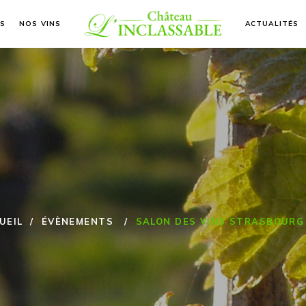
S
NOS VINS
ACTUALITÉS
UEIL
/
ÉVÈNEMENTS
/
SALON DES VINS STRASBOURG 