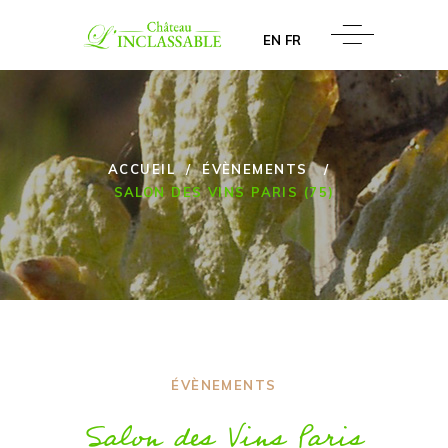
EN
FR
ACCUEIL
/
ÉVÈNEMENTS
/
SALON DES VINS PARIS (75)
ÉVÈNEMENTS
Salon des Vins Paris